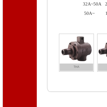
32A~50A 200R
50A~ 150P.
THA