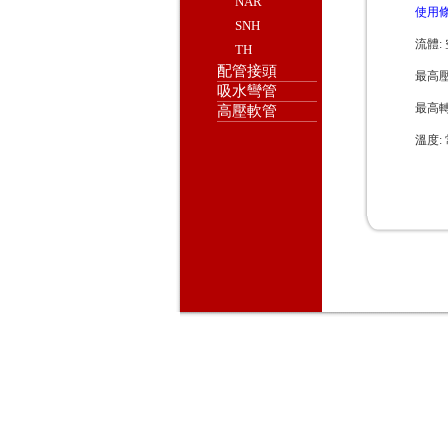
NAR
使用條
SNH
流體: 
TH
配管接頭
最高壓力:
吸水彎管
最高轉速
高壓軟管
溫度: