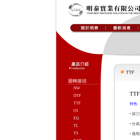
TTF
迴轉接頭
NW
TT
DTF
TTF
特色 :
O1
• 採
EQ
• 分成
TL
TS
• 適